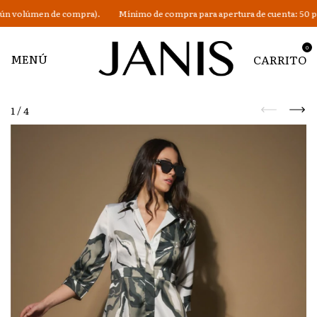
n volúmen de compra).
Mínimo de compra para apertura de cuenta: 50 prend
0
MENÚ
CARRITO
1
/
4