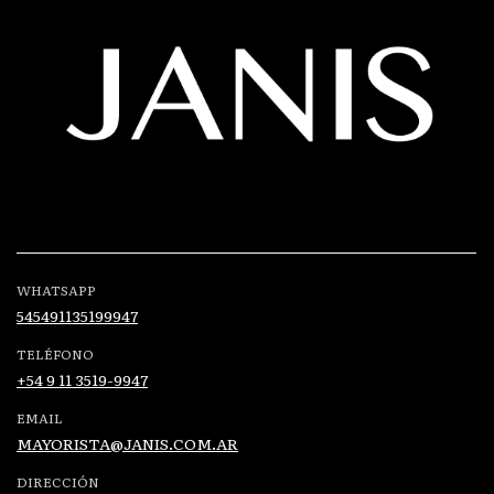
WHATSAPP
545491135199947
TELÉFONO
+54 9 11 3519-9947
EMAIL
MAYORISTA@JANIS.COM.AR
DIRECCIÓN